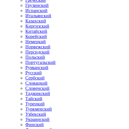
Греческий
Грузинский
Испанский
Итальянский
Казахский
Киргизский
Китайский
Корейский
Немецкий
Норвежский
Персидский
Польский
Португальский
Румынский
Русский
Сербский
Словацкий
Словенский
Таджикский
Тайский
Турецкий
Туркменский
Узбекский
Украинский
Финский