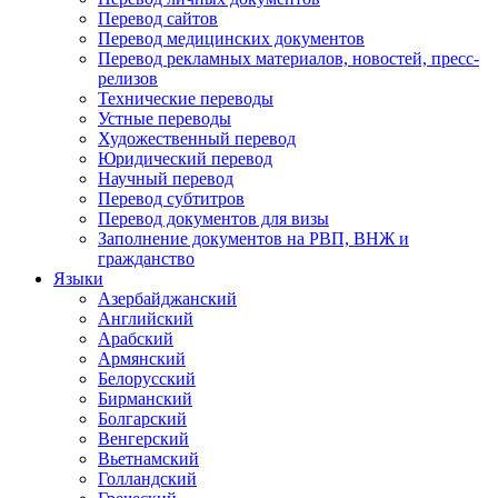
Перевод сайтов
Перевод медицинских документов
Перевод рекламных материалов, новостей, пресс-
релизов
Технические переводы
Устные переводы
Художественный перевод
Юридический перевод
Научный перевод
Перевод субтитров
Перевод документов для визы
Заполнение документов на РВП, ВНЖ и
гражданство
Языки
Азербайджанский
Английский
Арабский
Армянский
Белорусский
Бирманский
Болгарский
Венгерский
Вьетнамский
Голландский