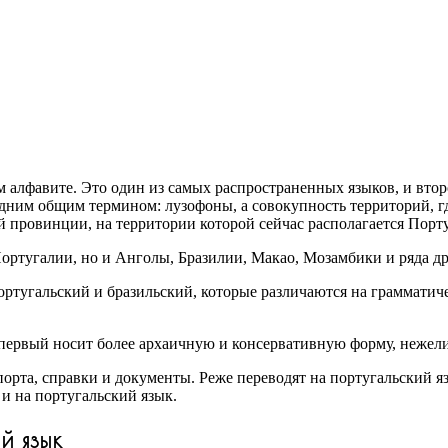
м алфавите. Это один из самых распространенных языков, и вто
одним общим термином: лузофоны, а совокупность территорий, г
ой провинции, на территории которой сейчас располагается Порт
ортугалии, но и Анголы, Бразилии, Макао, Мозамбики и ряда др
португальский и бразильский, которые различаются на грамматич
 первый носит более архаичную и консервативную форму, нежели
порта, справки и документы. Реже переводят на португальский я
 и на португальский язык.
й язык