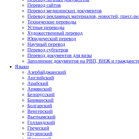
Перевод сайтов
Перевод медицинских документов
Перевод рекламных материалов, новостей, пресс-ре
Технические переводы
Устные переводы
Художественный перевод
Юридический перевод
Научный перевод
Перевод субтитров
Перевод документов для визы
Заполнение документов на РВП, ВНЖ и гражданст
Языки
Азербайджанский
Английский
Арабский
Армянский
Белорусский
Бирманский
Болгарский
Венгерский
Вьетнамский
Голландский
Греческий
Грузинский