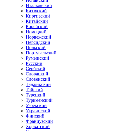
Испанский
Итальянский
Казахский
Киргизский
Китайский
Корейский
Немецкий
Норвежский
Персидский
Польский
Португальский
Румынский
Русский
Сербский
Словацкий
Словенский
Таджикский
Тайский
Турецкий
Туркменский
Узбекский
Украинский
Финский
Французский
Хорватский