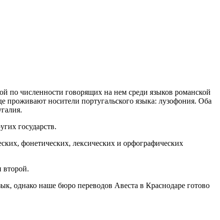
рой по численности говорящих на нем среди языков романской
де проживают носители португальского языка: лузофония. Оба
угалия.
угих государств.
еских, фонетических, лексических и орфографических
 второй.
зык, однако наше бюро переводов Авеста в Краснодаре готово