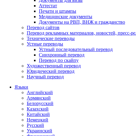
Документы для визы
Аттестат
Печати и штампы
Медицинские документы
Документы на РВП, ВНЖ и гражданство
Перевод сайтов
Перевод рекламных материалов, новостей, пресс-ре
Технические переводы
Устные переводы
Устный последовательный перевод
Синхронный перевод
Перевод по скайпу
Художественный перевод
Юридический перевод
Научный перевод
Языки
Английский
Армянский
Белорусский
Казахский
Китайский
Немецкий
Русский
Украинский