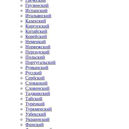
Греческий
Грузинский
Испанский
Итальянский
Казахский
Киргизский
Китайский
Корейский
Немецкий
Норвежский
Персидский
Польский
Португальский
Румынский
Русский
Сербский
Словацкий
Словенский
Таджикский
Тайский
Турецкий
Туркменский
Узбекский
Украинский
Финский