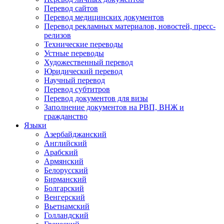
Перевод сайтов
Перевод медицинских документов
Перевод рекламных материалов, новостей, пресс-
релизов
Технические переводы
Устные переводы
Художественный перевод
Юридический перевод
Научный перевод
Перевод субтитров
Перевод документов для визы
Заполнение документов на РВП, ВНЖ и
гражданство
Языки
Азербайджанский
Английский
Арабский
Армянский
Белорусский
Бирманский
Болгарский
Венгерский
Вьетнамский
Голландский