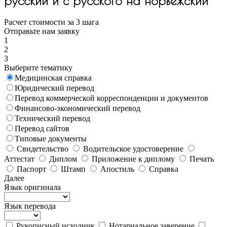
русский и с русского на норвежский
Расчет стоимости за 3 шага
Отправьте нам заявку
1
2
3
Выберите тематику
Медицинская справка
Юридический перевод
Перевод коммерческой корреспонденции и документов
Финансово-экономический перевод
Технический перевод
Перевод сайтов
Типовые документы
Свидетельство
Водительское удостоверение
Аттестат
Диплом
Приложение к диплому
Печать
Паспорт
Штамп
Апостиль
Справка
Далее
Язык оригинала
Язык перевода
Рукописный исходник
Нотариальное заверение