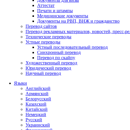
Документы для визы
Аттестат
Печати и штампы
Медицинские документы
Документы на РВП, ВНЖ и гражданство
Перевод сайтов
Перевод рекламных материалов, новостей, пресс-ре
Технические переводы
Устные переводы
Устный последовательный перевод
Синхронный перевод
Перевод по скайпу
Художественный перевод
Юридический перевод
Научный перевод
Языки
Английский
Армянский
Белорусский
Казахский
Китайский
Немецкий
Русский
Украинский