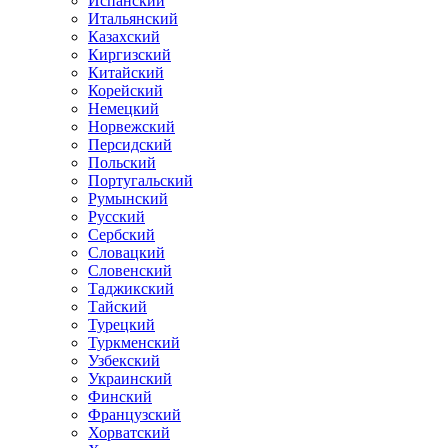
Испанский
Итальянский
Казахский
Киргизский
Китайский
Корейский
Немецкий
Норвежский
Персидский
Польский
Португальский
Румынский
Русский
Сербский
Словацкий
Словенский
Таджикский
Тайский
Турецкий
Туркменский
Узбекский
Украинский
Финский
Французский
Хорватский