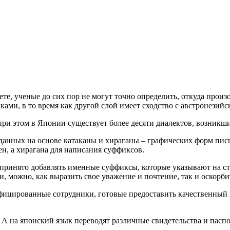
ете, ученые до сих пор не могут точно определить, откуда прои
ками, в то время как другой слой имеет сходство с австронезий
ри этом в Японии существует более десяти диалектов, возникши
озданных на основе катаканы и хираганы – графических форм пис
н, а хирагана для написания суффиксов.
 принято добавлять именные суффиксы, которые указывают на ст
и, можно, как выразить свое уважение и почтение, так и оскорби
цированные сотрудники, готовые предоставить качественный пер
 А на японский язык переводят различные свидетельства и паспо