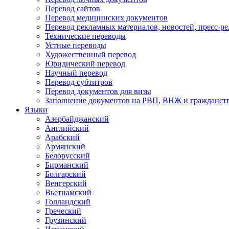
Перевод сайтов
Перевод медицинских документов
Перевод рекламных материалов, новостей, пресс-ре
Технические переводы
Устные переводы
Художественный перевод
Юридический перевод
Научный перевод
Перевод субтитров
Перевод документов для визы
Заполнение документов на РВП, ВНЖ и гражданст
Языки
Азербайджанский
Английский
Арабский
Армянский
Белорусский
Бирманский
Болгарский
Венгерский
Вьетнамский
Голландский
Греческий
Грузинский