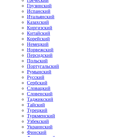
Греческий
Грузинский
Испанский
Итальянский
Казахский
Киргизский
Китайский
Корейский
Немецкий
Норвежский
Персидский
Польский
Португальский
Румынский
Русский
Сербский
Словацкий
Словенский
Таджикский
Тайский
Турецкий
Туркменский
Узбекский
Украинский
Финский