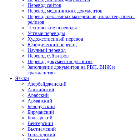
Перевод сайтов
Перевод медицинских документов
Перевод рекламных материалов, новостей, пресс-
релизов
Технические переводы
Устные переводы
Художественный перевод
Юридический перевод
Научный перевод
Перевод субтитров
Перевод документов для визы
Заполнение документов на РВП, ВНЖ и
гражданство
Языки
Азербайджанский
Английский
Арабский
Армянский
Белорусский
Бирманский
Болгарский
Венгерский
Вьетнамский
Голландский